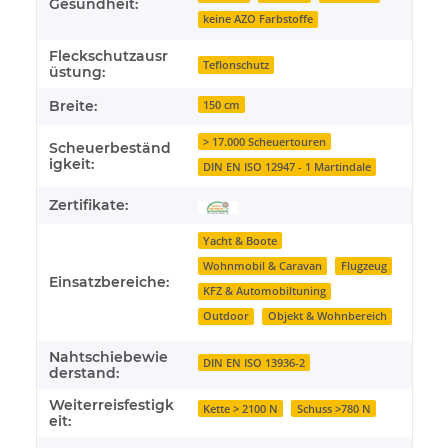
Gesundheit:
keine AZO Farbstoffe
Fleckschutzausr
Teflonschutz
üstung:
Breite:
150 cm
> 17.000 Scheuertouren
Scheuerbeständ
igkeit:
DIN EN ISO 12947 - 1 Martindale
Zertifikate:
Yacht & Boote
Wohnmobil & Caravan
Flugzeug
Einsatzbereiche:
KFZ & Automobiltuning
Outdoor
Objekt & Wohnbereich
Nahtschiebewie
DIN EN ISO 13936-2
derstand:
Weiterreisfestigk
Kette > 2100 N
Schuss >780 N
eit: