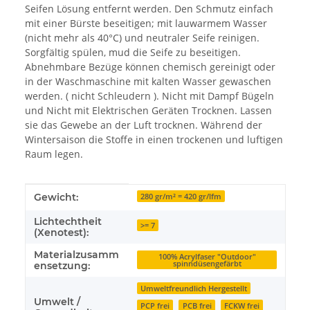
Seifen Lösung entfernt werden. Den Schmutz einfach
mit einer Bürste beseitigen; mit lauwarmem Wasser
(nicht mehr als 40°C) und neutraler Seife reinigen.
Sorgfältig spülen, mud die Seife zu beseitigen.
Abnehmbare Bezüge können chemisch gereinigt oder
in der Waschmaschine mit kalten Wasser gewaschen
werden. ( nicht Schleudern ). Nicht mit Dampf Bügeln
und Nicht mit Elektrischen Geräten Trocknen. Lassen
sie das Gewebe an der Luft trocknen. Während der
Wintersaison die Stoffe in einen trockenen und luftigen
Raum legen.
Produkteigenschaft
Wert
Gewicht:
280 gr/m² = 420 gr/lfm
Lichtechtheit
>= 7
(Xenotest):
Materialzusamm
100% Acrylfaser "Outdoor"
spinndüsengefärbt
ensetzung:
Umweltfreundlich Hergestellt
Umwelt /
PCP frei
PCB frei
FCKW frei