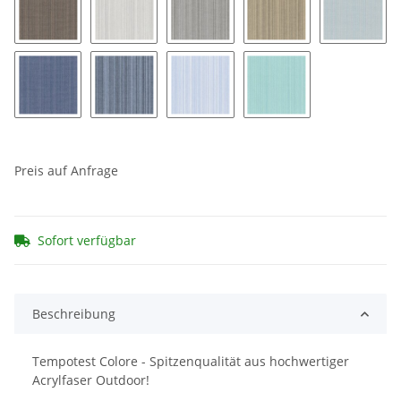
Zena 352
Zena 353
Zena 354
Zena 355
Zena 36
Zena 361
Zena 362
Zena 363
Zena 364
Preis auf Anfrage
Sofort verfügbar
Beschreibung
Tempotest Colore - Spitzenqualität aus hochwertiger
Acrylfaser Outdoor!