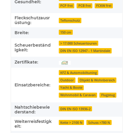
Gesundheit:
PCP frei
PCB frei
FCKW frei
Fleckschutzausr
Teflonschutz
üstung:
Breite:
150 cm
> 17.000 Scheuertouren
Scheuerbeständ
igkeit:
DIN EN ISO 12947 - 1 Martindale
Zertifikate:
KFZ & Automobiltuning
Outdoor
Objekt & Wohnbereich
Einsatzbereiche:
Yacht & Boote
Wohnmobil & Caravan
Flugzeug
Nahtschiebewie
DIN EN ISO 13936-2
derstand:
Weiterreisfestigk
Kette > 2100 N
Schuss >780 N
eit: