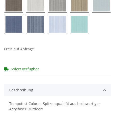
Zena 352
Zena 353
Zena 354
Zena 355
Zena 36
Zena 361
Zena 362
Zena 363
Zena 364
Preis auf Anfrage
Sofort verfügbar
Beschreibung
Tempotest Colore - Spitzenqualität aus hochwertiger
Acrylfaser Outdoor!