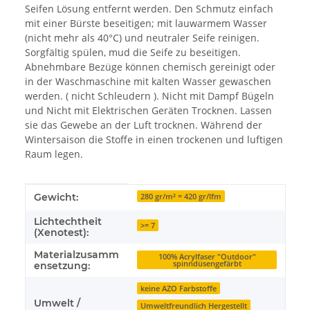
Seifen Lösung entfernt werden. Den Schmutz einfach
mit einer Bürste beseitigen; mit lauwarmem Wasser
(nicht mehr als 40°C) und neutraler Seife reinigen.
Sorgfältig spülen, mud die Seife zu beseitigen.
Abnehmbare Bezüge können chemisch gereinigt oder
in der Waschmaschine mit kalten Wasser gewaschen
werden. ( nicht Schleudern ). Nicht mit Dampf Bügeln
und Nicht mit Elektrischen Geräten Trocknen. Lassen
sie das Gewebe an der Luft trocknen. Während der
Wintersaison die Stoffe in einen trockenen und luftigen
Raum legen.
Produkteigenschaft
Wert
Gewicht:
280 gr/m² = 420 gr/lfm
Lichtechtheit
>= 7
(Xenotest):
Materialzusamm
100% Acrylfaser "Outdoor"
spinndüsengefärbt
ensetzung:
keine AZO Farbstoffe
Umwelt /
Umweltfreundlich Hergestellt