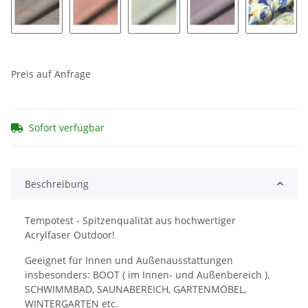
Pollino 170
Zena 196
Zena 198
Pollino 171
Altamur
Preis auf Anfrage
Sofort verfügbar
Beschreibung
Tempotest - Spitzenqualität aus hochwertiger
Acrylfaser Outdoor!
Geeignet für Innen und Außenausstattungen
insbesonders: BOOT ( im Innen- und Außenbereich ),
SCHWIMMBAD, SAUNABEREICH, GARTENMÖBEL,
WINTERGARTEN etc.