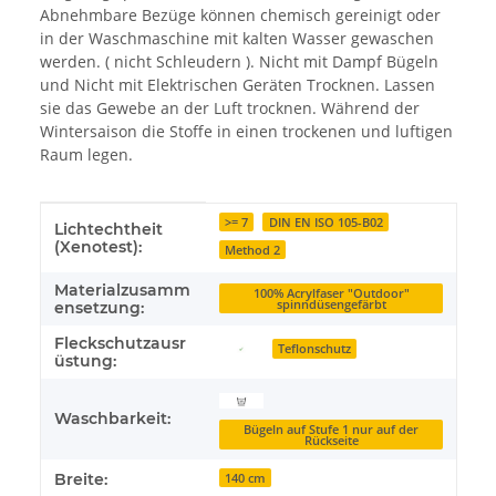
Abnehmbare Bezüge können chemisch gereinigt oder
in der Waschmaschine mit kalten Wasser gewaschen
werden. ( nicht Schleudern ). Nicht mit Dampf Bügeln
und Nicht mit Elektrischen Geräten Trocknen. Lassen
sie das Gewebe an der Luft trocknen. Während der
Wintersaison die Stoffe in einen trockenen und luftigen
Raum legen.
Produkteigenschaft
Wert
>= 7
DIN EN ISO 105-B02
Lichtechtheit
(Xenotest):
Method 2
Materialzusamm
100% Acrylfaser "Outdoor"
spinndüsengefärbt
ensetzung:
Fleckschutzausr
Teflonschutz
üstung:
Waschbarkeit:
Bügeln auf Stufe 1 nur auf der
Rückseite
Breite:
140 cm