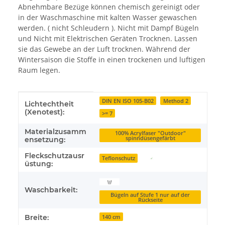
Abnehmbare Bezüge können chemisch gereinigt oder
in der Waschmaschine mit kalten Wasser gewaschen
werden. ( nicht Schleudern ). Nicht mit Dampf Bügeln
und Nicht mit Elektrischen Geräten Trocknen. Lassen
sie das Gewebe an der Luft trocknen. Während der
Wintersaison die Stoffe in einen trockenen und luftigen
Raum legen.
Produkteigenschaft
Wert
DIN EN ISO 105-B02
Method 2
Lichtechtheit
(Xenotest):
>= 7
Materialzusamm
100% Acrylfaser "Outdoor"
spinndüsengefärbt
ensetzung:
Fleckschutzausr
Teflonschutz
üstung:
Waschbarkeit:
Bügeln auf Stufe 1 nur auf der
Rückseite
Breite:
140 cm