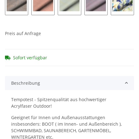
Pollino 170
Zena 196
Zena 198
Pollino 171
Altamur
Preis auf Anfrage
Sofort verfügbar
Beschreibung
Tempotest - Spitzenqualität aus hochwertiger
Acrylfaser Outdoor!
Geeignet für Innen und Außenausstattungen
insbesonders: BOOT ( im Innen- und Außenbereich ),
SCHWIMMBAD, SAUNABEREICH, GARTENMÖBEL,
WINTERGARTEN etc.