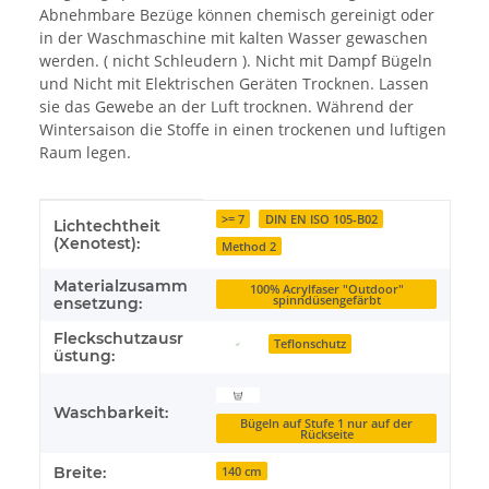
Abnehmbare Bezüge können chemisch gereinigt oder
in der Waschmaschine mit kalten Wasser gewaschen
werden. ( nicht Schleudern ). Nicht mit Dampf Bügeln
und Nicht mit Elektrischen Geräten Trocknen. Lassen
sie das Gewebe an der Luft trocknen. Während der
Wintersaison die Stoffe in einen trockenen und luftigen
Raum legen.
Produkteigenschaft
Wert
>= 7
DIN EN ISO 105-B02
Lichtechtheit
(Xenotest):
Method 2
Materialzusamm
100% Acrylfaser "Outdoor"
spinndüsengefärbt
ensetzung:
Fleckschutzausr
Teflonschutz
üstung:
Waschbarkeit:
Bügeln auf Stufe 1 nur auf der
Rückseite
Breite:
140 cm