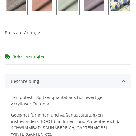
Pollino 170
Zena 196
Zena 198
Pollino 171
Altamur
Preis auf Anfrage
Sofort verfügbar
Beschreibung
Tempotest - Spitzenqualität aus hochwertiger
Acrylfaser Outdoor!
Geeignet für Innen und Außenausstattungen
insbesonders: BOOT ( im Innen- und Außenbereich ),
SCHWIMMBAD, SAUNABEREICH, GARTENMÖBEL,
WINTERGARTEN etc.