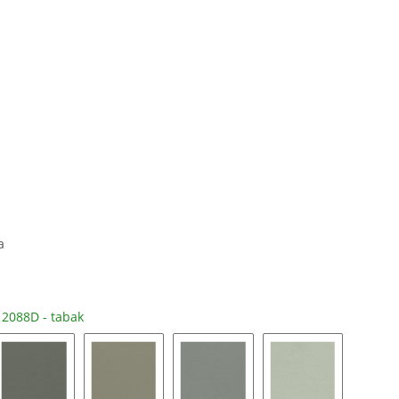
a
n
2088D - tabak