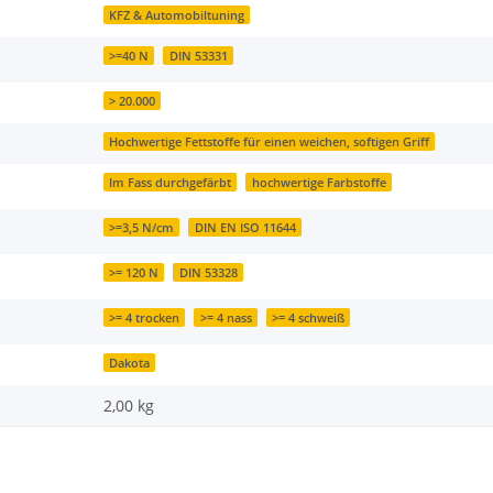
KFZ & Automobiltuning
>=40 N
DIN 53331
> 20.000
Hochwertige Fettstoffe für einen weichen, softigen Griff
Im Fass durchgefärbt
hochwertige Farbstoffe
>=3,5 N/cm
DIN EN ISO 11644
>= 120 N
DIN 53328
>= 4 trocken
>= 4 nass
>= 4 schweiß
Dakota
2,00
kg