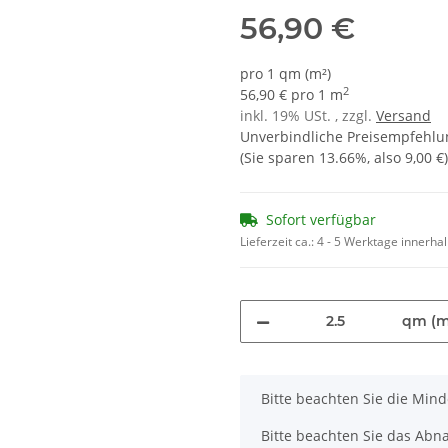
56,90 €
pro 1 qm (m²)
2
56,90 € pro 1 m
inkl. 19% USt. , zzgl.
Versand
Unverbindliche Preisempfehlun
(Sie sparen
13.66%
, also
9,00 €
)
Sofort verfügbar
Lieferzeit ca.:
4 - 5 Werktage innerha
qm (m
x
Bitte beachten Sie die Min
Bitte beachten Sie das Abna