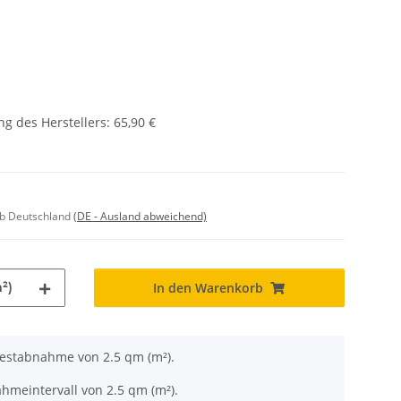
g des Herstellers
:
65,90 €
lb Deutschland
(DE - Ausland abweichend)
²)
In den Warenkorb
destabnahme von 2.5 qm (m²).
hmeintervall von 2.5 qm (m²).