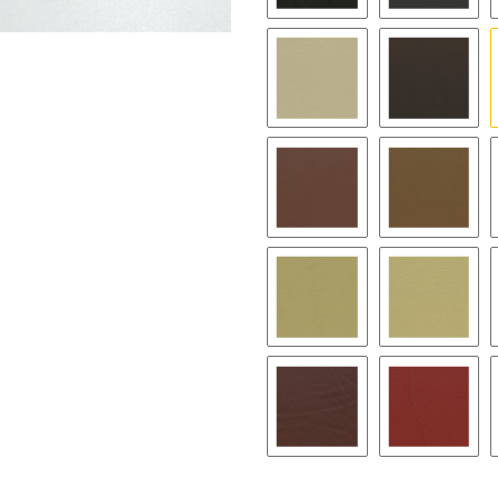
0500D - schwarz
1255 - ba
1881D - oyster
2041D - 
2388D - kastanienbraun
2418D - s
3358D - beige
3411D - 
4171D - chateau
4364D - k