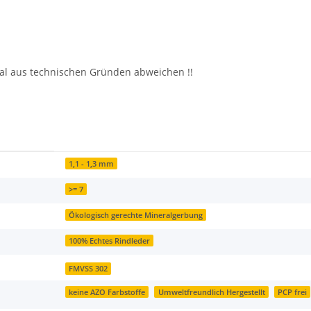
al aus technischen Gründen abweichen !!
1,1 - 1,3 mm
>= 7
Ökologisch gerechte Mineralgerbung
100% Echtes Rindleder
FMVSS 302
keine AZO Farbstoffe
Umweltfreundlich Hergestellt
PCP frei