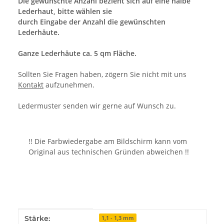
Die gewünschte Anzahl bezieht sich auf eine halbe
Lederhaut, bitte wählen sie
durch Eingabe der Anzahl die gewünschten
Lederhäute.
Ganze Lederhäute ca. 5 qm Fläche.
Sollten Sie Fragen haben, zögern Sie nicht mit uns
Kontakt
aufzunehmen.
Ledermuster senden wir gerne auf Wunsch zu.
!! Die Farbwiedergabe am Bildschirm kann vom
Original aus technischen Gründen abweichen !!
Produkteigenschaft
Wert
Stärke:
1,1 - 1,3 mm