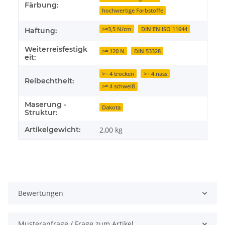
Färbung:
hochwertige Farbstoffe
>=3,5 N/cm
DIN EN ISO 11644
Haftung:
Weiterreisfestigk
>= 120 N
DIN 53328
eit:
>= 4 trocken
>= 4 nass
Reibechtheit:
>= 4 schweiß
Maserung -
Dakota
Struktur:
Artikelgewicht:
2,00
kg
Bewertungen
Musteranfrage / Frage zum Artikel