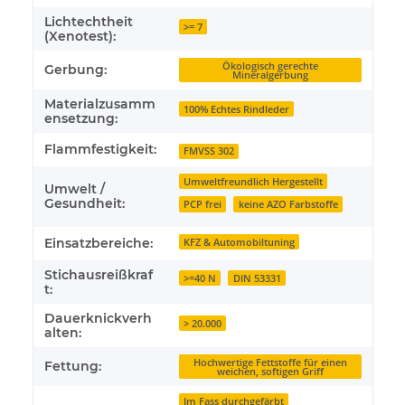
Lichtechtheit
>= 7
(Xenotest):
Ökologisch gerechte
Gerbung:
Mineralgerbung
Materialzusamm
100% Echtes Rindleder
ensetzung:
Flammfestigkeit:
FMVSS 302
Umweltfreundlich Hergestellt
Umwelt /
Gesundheit:
PCP frei
keine AZO Farbstoffe
Einsatzbereiche:
KFZ & Automobiltuning
Stichausreißkraf
>=40 N
DIN 53331
t:
Dauerknickverh
> 20.000
alten:
Hochwertige Fettstoffe für einen
Fettung:
weichen, softigen Griff
Im Fass durchgefärbt