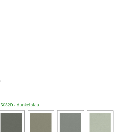
a
n
5082D - dunkelblau