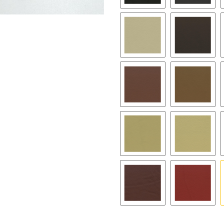
0500D - schwarz
1255 - ba
1881D - oyster
2041D - 
2388D - kastanienbraun
2418D - s
3358D - beige
3411D - 
4171D - chateau
4364D - k