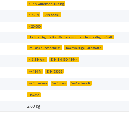
KFZ & Automobiltuning
>=40 N
DIN 53331
> 20.000
Hochwertige Fettstoffe für einen weichen, softigen Griff
Im Fass durchgefärbt
hochwertige Farbstoffe
>=3,5 N/cm
DIN EN ISO 11644
>= 120 N
DIN 53328
>= 4 trocken
>= 4 nass
>= 4 schweiß
Dakota
2,00
kg