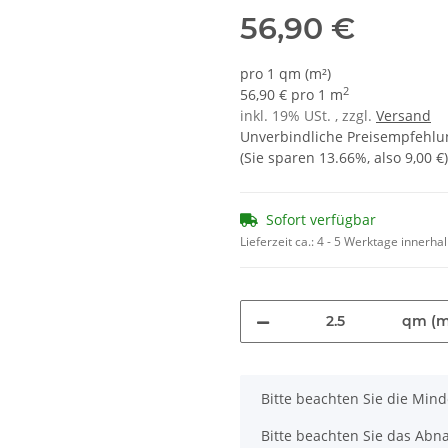
56,90 €
pro 1 qm (m²)
2
56,90 € pro 1 m
inkl. 19% USt. , zzgl.
Versand
Unverbindliche Preisempfehlun
(Sie sparen
13.66%
, also
9,00 €
)
Sofort verfügbar
Lieferzeit ca.:
4 - 5 Werktage innerha
qm (m
x
Bitte beachten Sie die Min
Bitte beachten Sie das Abna