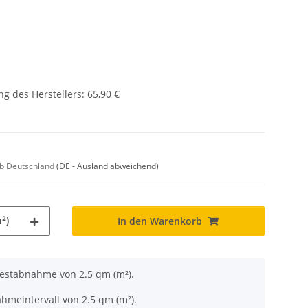
g des Herstellers
:
65,90 €
lb Deutschland
(DE - Ausland abweichend)
²)
In den Warenkorb
destabnahme von 2.5 qm (m²).
hmeintervall von 2.5 qm (m²).