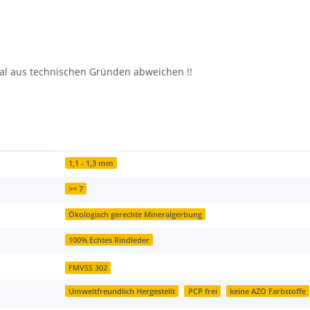
al aus technischen Gründen abweichen !!
1,1 - 1,3 mm
>= 7
Ökologisch gerechte Mineralgerbung
100% Echtes Rindleder
FMVSS 302
Umweltfreundlich Hergestellt
PCP frei
keine AZO Farbstoffe