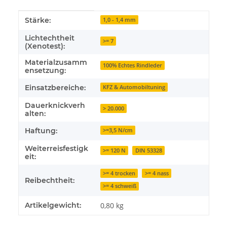
Produkteigenschaft
Wert
Stärke:
1,0 - 1,4 mm
Lichtechtheit
>= 7
(Xenotest):
Materialzusamm
100% Echtes Rindleder
ensetzung:
Einsatzbereiche:
KFZ & Automobiltuning
Dauerknickverh
> 20.000
alten:
Haftung:
>=3,5 N/cm
Weiterreisfestigk
>= 120 N
DIN 53328
eit:
>= 4 trocken
>= 4 nass
Reibechtheit:
>= 4 schweiß
Artikelgewicht:
0,80
kg