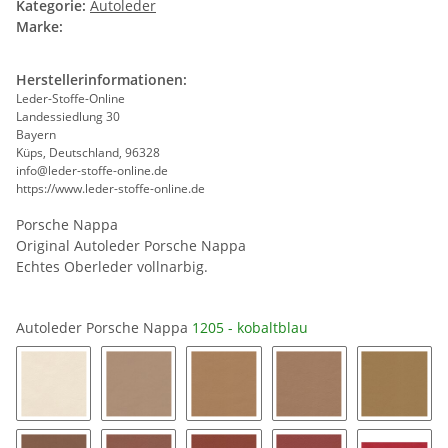
Kategorie:
Autoleder
Marke:
Herstellerinformationen:
Leder-Stoffe-Online
Landessiedlung 30
Bayern
Küps, Deutschland, 96328
info@leder-stoffe-online.de
https://www.leder-stoffe-online.de
Porsche Nappa
Original Autoleder Porsche Nappa
Echtes Oberleder vollnarbig.
Autoleder Porsche Nappa
1205 - kobaltblau
1246 - crema
1248 - luxorbeige
1241 - kaschmirbeige
1233 - sandbeige
1227 - 