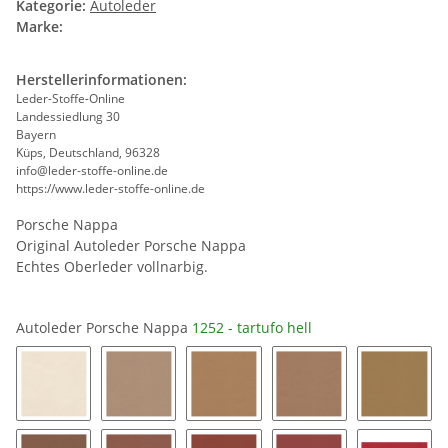
Kategorie:
Autoleder
Marke:
Herstellerinformationen:
Leder-Stoffe-Online
Landessiedlung 30
Bayern
Küps, Deutschland, 96328
info@leder-stoffe-online.de
https://www.leder-stoffe-online.de
Porsche Nappa
Original Autoleder Porsche Nappa
Echtes Oberleder vollnarbig.
Autoleder Porsche Nappa
1252 - tartufo hell
1246 - crema
1248 - luxorbeige
1241 - kaschmirbeige
1233 - sandbeige
1227 - 