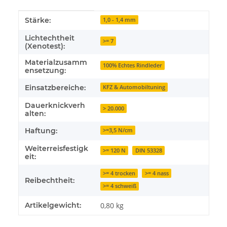
Produkteigenschaft
Wert
Stärke:
1,0 - 1,4 mm
Lichtechtheit
>= 7
(Xenotest):
Materialzusamm
100% Echtes Rindleder
ensetzung:
Einsatzbereiche:
KFZ & Automobiltuning
Dauerknickverh
> 20.000
alten:
Haftung:
>=3,5 N/cm
Weiterreisfestigk
>= 120 N
DIN 53328
eit:
>= 4 trocken
>= 4 nass
Reibechtheit:
>= 4 schweiß
Artikelgewicht:
0,80
kg